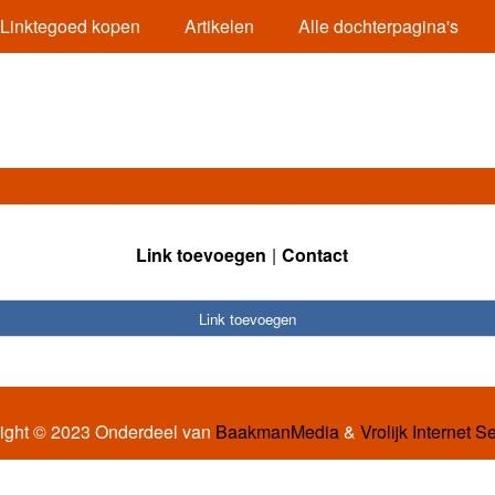
Linktegoed kopen
Artikelen
Alle dochterpagina's
Link toevoegen
Contact
Link toevoegen
ight © 2023 Onderdeel van
BaakmanMedia
&
Vrolijk Internet S